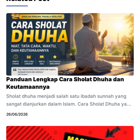
Panduan Lengkap Cara Sholat Dhuha dan
Keutamaannya
Sholat dhuha menjadi salah satu ibadah sunnah yang
sangat dianjurkan dalam Islam. Cara Sholat Dhuha yang
benar penting dipahami agar ibadah berjalan sesuai
26/06/2026
tuntunan Rasulullah SAW. Sholat ini dikerjakan pada
waktu pagi setelah matahari terbit. Banyak muslim
mengamalkannya sebagai bentuk rasa syukur kepada