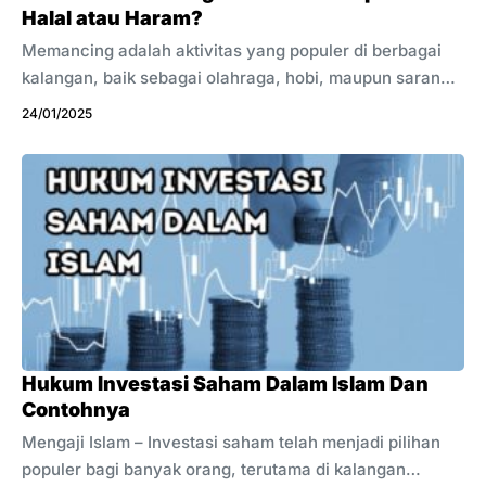
Halal atau Haram?
Memancing adalah aktivitas yang populer di berbagai
kalangan, baik sebagai olahraga, hobi, maupun sarana
untuk memenuhi kebutuhan pangan. Namun,
24/01/2025
pertanyaan yang sering muncul adalah, apakah
memancing dibolehkan dalam Islam, dan apakah niat
kita mempengaruhi hukumnya? Mari kita ulas secara
lebih mendalam tentang hukum memancing dalam Islam.
Sedikit info buat anda yang suka dunia memancing bisa
kunjungi situs www.gullrocksouthbay.com, ada
rekomendasi spot mancing yang bagus buat anda.
Hukum Dasar Memancing dalam Islam Secara umum,
berburu dan memancing dalam Islam adalah hal ...
Hukum Investasi Saham Dalam Islam Dan
Contohnya
Mengaji Islam – Investasi saham telah menjadi pilihan
populer bagi banyak orang, terutama di kalangan