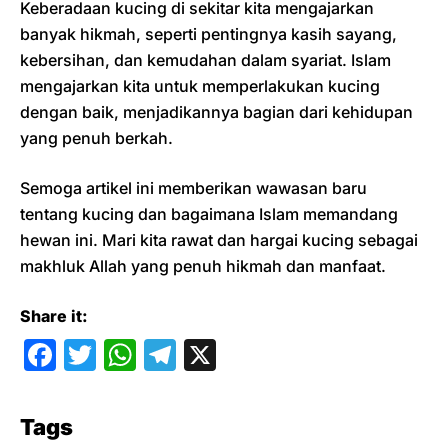
Keberadaan kucing di sekitar kita mengajarkan
banyak hikmah, seperti pentingnya kasih sayang,
kebersihan, dan kemudahan dalam syariat. Islam
mengajarkan kita untuk memperlakukan kucing
dengan baik, menjadikannya bagian dari kehidupan
yang penuh berkah.
Semoga artikel ini memberikan wawasan baru
tentang kucing dan bagaimana Islam memandang
hewan ini. Mari kita rawat dan hargai kucing sebagai
makhluk Allah yang penuh hikmah dan manfaat.
Share it:
F
T
W
T
X
a
w
h
el
c
itt
at
e
Tags