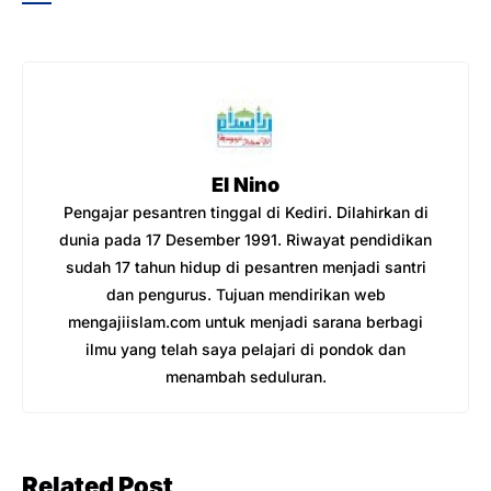
e
er
s
gr
b
A
a
o
p
m
o
p
k
El Nino
Pengajar pesantren tinggal di Kediri. Dilahirkan di
dunia pada 17 Desember 1991. Riwayat pendidikan
sudah 17 tahun hidup di pesantren menjadi santri
dan pengurus. Tujuan mendirikan web
mengajiislam.com untuk menjadi sarana berbagi
ilmu yang telah saya pelajari di pondok dan
menambah seduluran.
Related Post