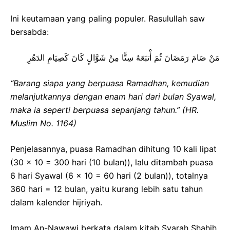
Ini keutamaan yang paling populer. Rasulullah saw
bersabda:
ﻣَﻦْ ﺻَﺎﻡَ ﺭَﻣَﻀَﺎﻥَ ﺛُﻢَ ﺃَْﺗﺒَﻌَﻪُ ﺳِﺘًّﺎ ﻣِﻦْ ﺷَﻮَّﺍﻝٍ ﻛَﺎﻥَ ﻛَﺼِﻴَﺎﻡِ ﺍﻟﺪَﻫْﺮِ
“Barang siapa yang berpuasa Ramadhan, kemudian
melanjutkannya dengan enam hari dari bulan Syawal,
maka ia seperti berpuasa sepanjang tahun.”
(HR.
Muslim No. 1164)
Penjelasannya, puasa Ramadhan dihitung 10 kali lipat
(30 x 10 = 300 hari (10 bulan)), lalu ditambah puasa
6 hari Syawal (6 x 10 = 60 hari (2 bulan)), totalnya
360 hari = 12 bulan, yaitu kurang lebih satu tahun
dalam kalender hijriyah.
Imam An-Nawawi berkata dalam kitab Syarah Shahih