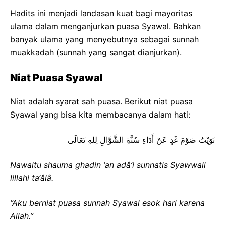
Hadits ini menjadi landasan kuat bagi mayoritas
ulama dalam menganjurkan puasa Syawal. Bahkan
banyak ulama yang menyebutnya sebagai sunnah
muakkadah (sunnah yang sangat dianjurkan).
Niat Puasa Syawal
Niat adalah syarat sah puasa. Berikut niat puasa
Syawal yang bisa kita membacanya dalam hati:
نَوَيْتُ صَوْمَ غَدٍ عَنْ أَدَاءِ سُنَّةِ الشَّوَّالِ لِلهِ تَعَالَى
Nawaitu shauma ghadin ‘an adâ’i sunnatis Syawwali
lillahi ta‘âlâ.
“Aku berniat puasa sunnah Syawal esok hari karena
Allah.”