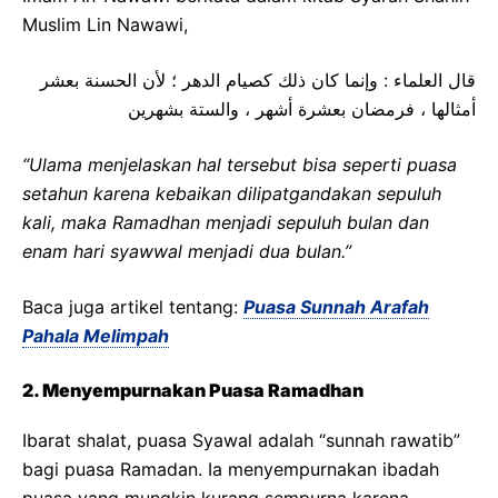
Muslim Lin Nawawi,
ﻗﺎﻝ ﺍﻟﻌﻠﻤﺎﺀ : ﻭﺇﻧﻤﺎ ﻛﺎﻥ ﺫﻟﻚ ﻛﺼﻴﺎﻡ ﺍﻟﺪﻫﺮ ؛ ﻷﻥ ﺍﻟﺤﺴﻨﺔ ﺑﻌﺸﺮ
ﺃﻣﺜﺎﻟﻬﺎ ، ﻓﺮﻣﻀﺎﻥ ﺑﻌﺸﺮﺓ ﺃﺷﻬﺮ ، ﻭﺍﻟﺴﺘﺔ ﺑﺸﻬﺮﻳﻦ
“Ulama menjelaskan hal tersebut bisa seperti puasa
setahun karena kebaikan dilipatgandakan sepuluh
kali, maka Ramadhan menjadi sepuluh bulan dan
enam hari syawwal menjadi dua bulan.”
Baca juga artikel tentang:
Puasa Sunnah Arafah
Pahala Melimpah
2. Menyempurnakan Puasa Ramadhan
Ibarat shalat, puasa Syawal adalah “sunnah rawatib”
bagi puasa Ramadan. Ia menyempurnakan ibadah