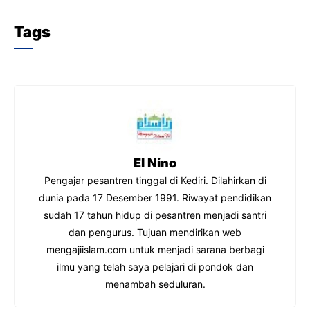
a
w
h
el
c
itt
at
e
Tags
e
er
s
gr
b
A
a
o
p
m
o
p
k
El Nino
Pengajar pesantren tinggal di Kediri. Dilahirkan di
dunia pada 17 Desember 1991. Riwayat pendidikan
sudah 17 tahun hidup di pesantren menjadi santri
dan pengurus. Tujuan mendirikan web
mengajiislam.com untuk menjadi sarana berbagi
ilmu yang telah saya pelajari di pondok dan
menambah seduluran.