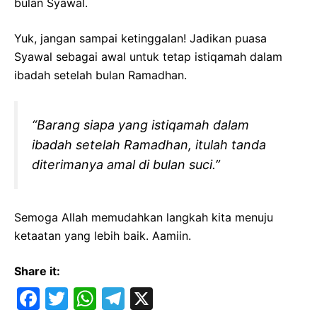
bulan Syawal.
Yuk, jangan sampai ketinggalan! Jadikan puasa
Syawal sebagai awal untuk tetap istiqamah dalam
ibadah setelah bulan Ramadhan.
“Barang siapa yang istiqamah dalam
ibadah setelah Ramadhan, itulah tanda
diterimanya amal di bulan suci.”
Semoga Allah memudahkan langkah kita menuju
ketaatan yang lebih baik. Aamiin.
Share it:
F
T
W
T
X