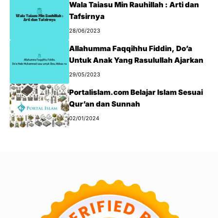
Wala Taiasu Min Rauhillah : Arti dan
Tafsirnya
28/06/2023
Allahumma Faqqihhu Fiddin, Do’a
Untuk Anak Yang Rasulullah Ajarkan
29/05/2023
Portalislam.com Belajar Islam Sesuai
Qur’an dan Sunnah
02/01/2024