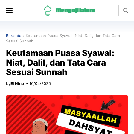
Langsung
Menu
ke
isi
Beranda
»
Keutamaan Puasa Syawal: Niat, Dalil, dan Tata Cara
Sesuai Sunnah
Keutamaan Puasa Syawal:
Niat, Dalil, dan Tata Cara
Sesuai Sunnah
by
El Nino
16/04/2025