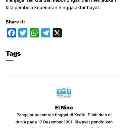
menjaga hati kita dari kebohongan dan menjadikan
kita pembela kebenaran hingga akhir hayat.
Share it:
F
T
W
T
X
a
w
h
el
c
itt
at
e
Tags
e
er
s
gr
b
A
a
o
p
m
o
p
k
El Nino
Pengajar pesantren tinggal di Kediri. Dilahirkan di
dunia pada 17 Desember 1991. Riwayat pendidikan