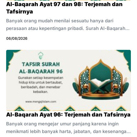
Al-Baqarah Ayat 97 dan 98: Terjemah dan
Tafsirnya
Banyak orang mudah menilai sesuatu hanya dari
perasaan atau kepentingan pribadi. Surah Al-Baqarah
ayat 97 dan 98 mengingatkan bahwa keimanan harus
06/08/2026
berdiri di atas kebenaran, bukan kebencian. Sikap yang
salah terhadap pembawa kebenaran dapat menyeret
seseorang kepada penolakan terhadap petunjuk Allah.
Ayat ini menjawab anggapan sebagian Bani Israil yang
memusuhi Malaikat Jibril. Mereka menganggap Jibril
membawa sesuatu yang tidak mereka sukai yaitu tidak
menurunkan wahyu kepada golongan mereka. Padahal
Jibril hanya menjalankan perintah Allah untuk
menyampaikan wahyu kepada para nabi. ...
Al-Baqarah Ayat 96: Terjemah dan Tafsirnya
Banyak orang mengejar umur panjang karena ingin
menikmati lebih banyak harta, jabatan, dan kesenangan.