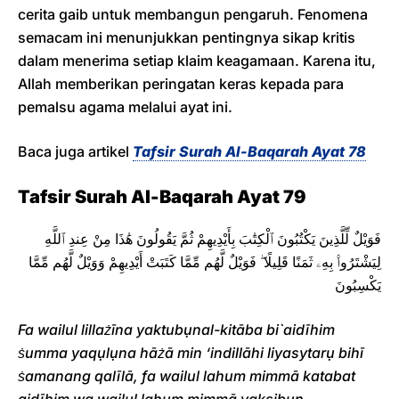
cerita gaib untuk membangun pengaruh. Fenomena
semacam ini menunjukkan pentingnya sikap kritis
dalam menerima setiap klaim keagamaan. Karena itu,
Allah memberikan peringatan keras kepada para
pemalsu agama melalui ayat ini.
Baca juga artikel
Tafsir Surah Al-Baqarah Ayat 78
Tafsir Surah Al-Baqarah Ayat 79
فَوَيْلٌ لِّلَّذِينَ يَكْتُبُونَ ٱلْكِتَٰبَ بِأَيْدِيهِمْ ثُمَّ يَقُولُونَ هَٰذَا مِنْ عِندِ ٱللَّهِ
لِيَشْتَرُوا۟ بِهِۦ ثَمَنًا قَلِيلًا ۖ فَوَيْلٌ لَّهُم مِّمَّا كَتَبَتْ أَيْدِيهِمْ وَوَيْلٌ لَّهُم مِّمَّا
يَكْسِبُونَ
Fa wailul lillażīna yaktubụnal-kitāba bi`aidīhim
ṡumma yaqụlụna hāżā min ‘indillāhi liyasytarụ bihī
ṡamanang qalīlā, fa wailul lahum mimmā katabat