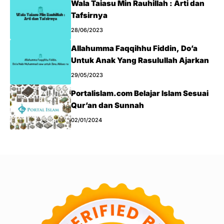
Wala Taiasu Min Rauhillah : Arti dan
Tafsirnya
28/06/2023
Allahumma Faqqihhu Fiddin, Do’a
Untuk Anak Yang Rasulullah Ajarkan
29/05/2023
Portalislam.com Belajar Islam Sesuai
Qur’an dan Sunnah
02/01/2024