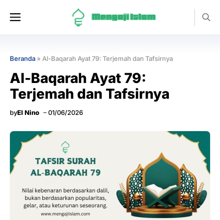
Langsung
Menu
ke
isi
Beranda
»
Al-Baqarah Ayat 79: Terjemah dan Tafsirnya
Al-Baqarah Ayat 79:
Terjemah dan Tafsirnya
by
El Nino
01/06/2026