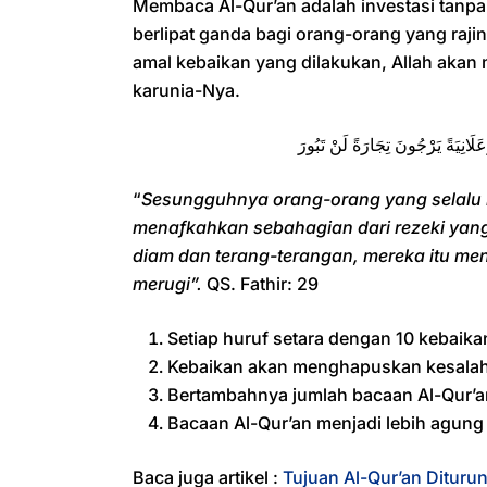
Membaca Al-Qur’an adalah investasi tanpa
berlipat ganda bagi orang-orang yang raji
amal kebaikan yang dilakukan, Allah aka
karunia-Nya.
َلَانِيَةً يَرْجُونَ تِجَارَةً لَنْ تَبُورَ
“
Sesungguhnya orang-orang yang selalu 
menafkahkan sebahagian dari rezeki ya
diam dan terang-terangan, mereka itu me
merugi”.
QS. Fathir: 29
Setiap huruf setara dengan 10 kebaika
Kebaikan akan menghapuskan kesala
Bertambahnya jumlah bacaan Al-Qur’a
Bacaan Al-Qur’an menjadi lebih agung 
Baca juga artikel :
Tujuan Al-Qur’an Dituru