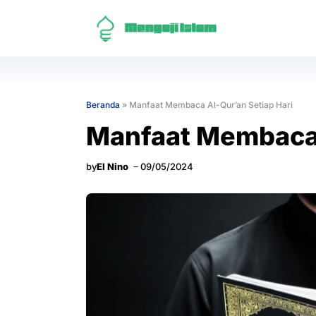
Langsung
ke
isi
Beranda
»
Manfaat Membaca Al-Qur’an Setiap Hari
Manfaat Membaca 
by
El Nino
09/05/2024