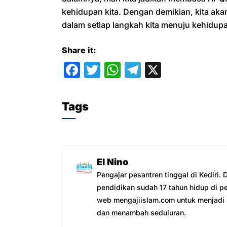
kehidupan kita. Dengan demikian, kita a
dalam setiap langkah kita menuju kehidupan
Share it:
F
T
W
T
X
a
w
h
el
c
itt
at
e
Tags
e
er
s
gr
b
A
a
o
p
m
El Nino
o
p
Pengajar pesantren tinggal di Kediri.
k
pendidikan sudah 17 tahun hidup di p
web mengajiislam.com untuk menjadi s
dan menambah seduluran.