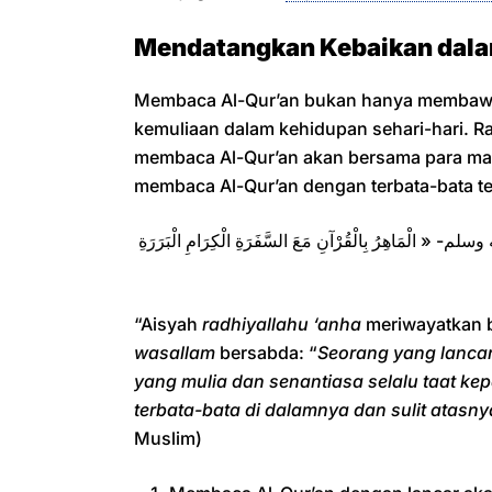
Mendatangkan Kebaikan dal
Membaca Al-Qur’an bukan hanya membawa
kemuliaan dalam kehidupan sehari-hari. 
membaca Al-Qur’an akan bersama para mala
membaca Al-Qur’an dengan terbata-bata t
 الْمَاهِرُ بِالْقُرْآنِ مَعَ السَّفَرَةِ الْكِرَامِ الْبَرَرَةِ
“Aisyah
radhiyallahu ‘anha
meriwayatkan 
wasallam
bersabda: “
Seorang yang lanca
yang mulia dan senantiasa selalu taat k
terbata-bata di dalamnya dan sulit atas
Muslim)