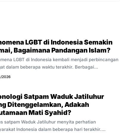
nomena LGBT di Indonesia Semakin
mai, Bagaimana Pandangan Islam?
mena LGBT di Indonesia kembali menjadi perbincangan
at dalam beberapa waktu terakhir. Berbagai
eritaan, kebijakan pemerintah, dan diskusi publik
8/2026
uat isu ini semakin banyak mendapat perhatian
arakat. Sebagian orang mendukung pendekatan
onologi Satpam Waduk Jatiluhur
entu, sementara sebagian lain menyampaikan kritik dan
ng Ditenggelamkan, Adakah
awatiran dari sudut pandang yang berbeda. Bagi
ang Muslim, fenomena ini tidak cukup dipahami melalui
utamaan Mati Syahid?
eritaan atau media sosial saja. Islam telah memberikan
s satpam Waduk Jatiluhur menyita perhatian
man yang jelas tentang fitrah manusia, hubungan laki-
arakat Indonesia dalam beberapa hari terakhir.