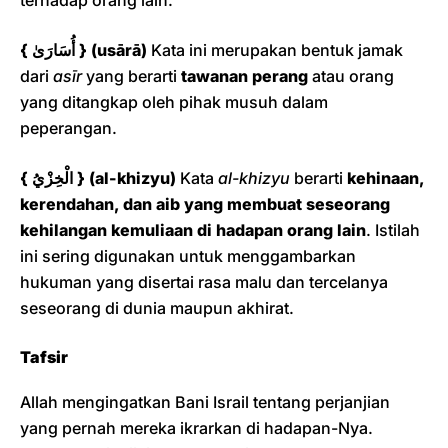
terhadap orang lain.
{ أُسَارَىٰ } (usārā)
Kata ini merupakan bentuk jamak
dari
asīr
yang berarti
tawanan perang
atau orang
yang ditangkap oleh pihak musuh dalam
peperangan.
{ الْخِزْيُ } (al-khizyu)
Kata
al-khizyu
berarti
kehinaan,
kerendahan, dan aib yang membuat seseorang
kehilangan kemuliaan di hadapan orang lain
. Istilah
ini sering digunakan untuk menggambarkan
hukuman yang disertai rasa malu dan tercelanya
seseorang di dunia maupun akhirat.
Tafsir
Allah mengingatkan Bani Israil tentang perjanjian
yang pernah mereka ikrarkan di hadapan-Nya.