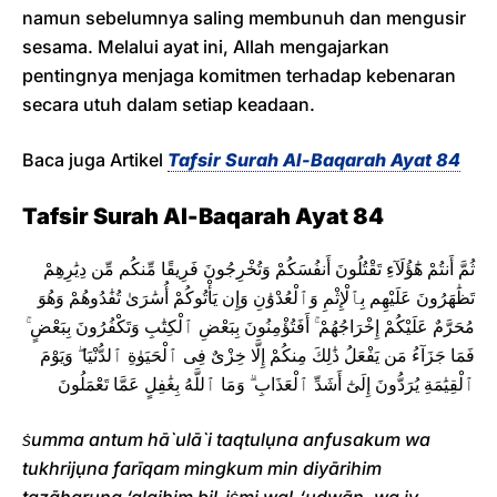
namun sebelumnya saling membunuh dan mengusir
sesama. Melalui ayat ini, Allah mengajarkan
pentingnya menjaga komitmen terhadap kebenaran
secara utuh dalam setiap keadaan.
Baca juga Artikel
Tafsir Surah Al-Baqarah Ayat 84
Tafsir Surah Al-Baqarah Ayat 84
ثُمَّ أَنتُمْ هَٰٓؤُلَآءِ تَقْتُلُونَ أَنفُسَكُمْ وَتُخْرِجُونَ فَرِيقًا مِّنكُم مِّن دِيَٰرِهِمْ
تَظَٰهَرُونَ عَلَيْهِم بِٱلْإِثْمِ وَٱلْعُدْوَٰنِ وَإِن يَأْتُوكُمْ أُسَٰرَىٰ تُفَٰدُوهُمْ وَهُوَ
مُحَرَّمٌ عَلَيْكُمْ إِخْرَاجُهُمْ ۚ أَفَتُؤْمِنُونَ بِبَعْضِ ٱلْكِتَٰبِ وَتَكْفُرُونَ بِبَعْضٍ ۚ
فَمَا جَزَآءُ مَن يَفْعَلُ ذَٰلِكَ مِنكُمْ إِلَّا خِزْىٌ فِى ٱلْحَيَوٰةِ ٱلدُّنْيَا ۖ وَيَوْمَ
ٱلْقِيَٰمَةِ يُرَدُّونَ إِلَىٰٓ أَشَدِّ ٱلْعَذَابِ ۗ وَمَا ٱللَّهُ بِغَٰفِلٍ عَمَّا تَعْمَلُونَ
ṡumma antum hā`ulā`i taqtulụna anfusakum wa
tukhrijụna farīqam mingkum min diyārihim