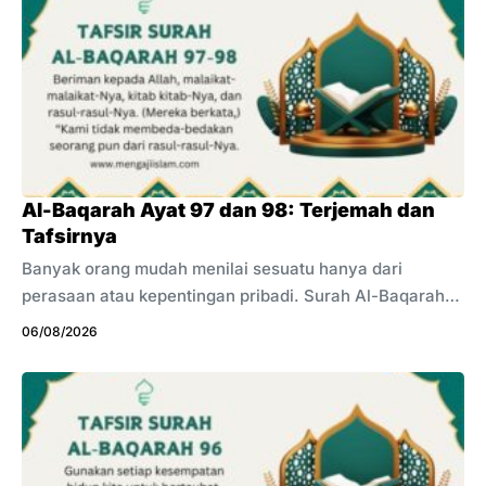
Al-Baqarah Ayat 97 dan 98: Terjemah dan
Tafsirnya
Banyak orang mudah menilai sesuatu hanya dari
perasaan atau kepentingan pribadi. Surah Al-Baqarah
ayat 97 dan 98 mengingatkan bahwa keimanan harus
06/08/2026
berdiri di atas kebenaran, bukan kebencian. Sikap yang
salah terhadap pembawa kebenaran dapat menyeret
seseorang kepada penolakan terhadap petunjuk Allah.
Ayat ini menjawab anggapan sebagian Bani Israil yang
memusuhi Malaikat Jibril. Mereka menganggap Jibril
membawa sesuatu yang tidak mereka sukai yaitu tidak