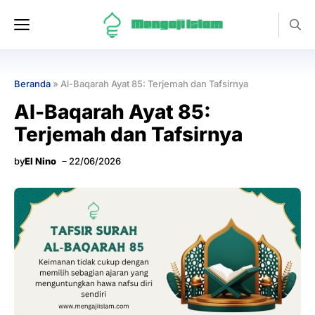
Langsung
Menu
ke
isi
Beranda
»
Al-Baqarah Ayat 85: Terjemah dan Tafsirnya
Al-Baqarah Ayat 85:
Terjemah dan Tafsirnya
by
El Nino
22/06/2026