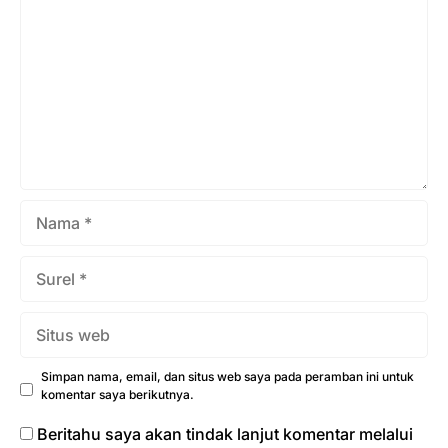
Israil ketika Allah mengambil perjanjian dengan mereka.
Allah memerintahkan mereka memegang teguh Taurat
dan menaati seluruh ajaran-Nya. Namun, mereka
memilih membangkang meski sudah melihat bukti
kekuasaan ...
Nama
Surel
Situs
web
Simpan nama, email, dan situs web saya pada peramban ini untuk
komentar saya berikutnya.
Beritahu saya akan tindak lanjut komentar melalui