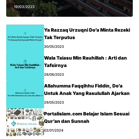
19/03/2023
Ya Razzaq Urzuqni Do’a Minta Rezeki
Tak Terputus
30/05/2023
Wala Taiasu Min Rauhillah : Arti dan
Tafsirnya
28/06/2023
Allahumma Faqqihhu Fiddin, Do’a
Untuk Anak Yang Rasulullah Ajarkan
29/05/2023
Portalislam.com Belajar Islam Sesuai
Qur’an dan Sunnah
02/01/2024