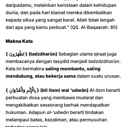
daripadamu, melainkan kenistaan dalam kehidupan
dunia, dan pada hari kiamat mereka dikembalikan
kepada siksa yang sangat berat. Allah tidak lengah
dari apa yang kamu perbuat.” (QS. Al-Baqaarah: 85)
Makna Kata
{ تَظَٰهَرُونَ } (tadzāharūn)
Sebagian ulama qiraat juga
membacanya dengan tasydid menjadi
tadzdzāharūn
.
Kata ini bermakna
saling membantu, saling
mendukung, atau bekerja sama
dalam suatu urusan.
{ بِالْإِثْمِ وَالْعُدْوَانِ } (bil itsmi wal ‘udwān)
Al-itsm
berarti
perbuatan dosa yang membawa mudarat dan
mengakibatkan seseorang berhak mendapatkan
hukuman. Adapun
al-‘udwān
berarti tindakan
melampaui batas, kezaliman, atau permusuhan