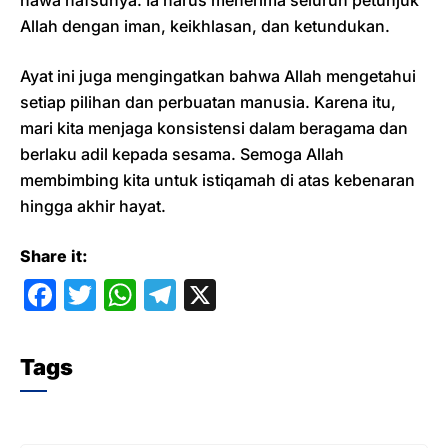
hawa nafsunya. Ia harus menerima seluruh petunjuk
Allah dengan iman, keikhlasan, dan ketundukan.
Ayat ini juga mengingatkan bahwa Allah mengetahui
setiap pilihan dan perbuatan manusia. Karena itu,
mari kita menjaga konsistensi dalam beragama dan
berlaku adil kepada sesama. Semoga Allah
membimbing kita untuk istiqamah di atas kebenaran
hingga akhir hayat.
Share it:
F
T
W
T
X
a
w
h
el
c
itt
at
e
Tags
e
er
s
gr
b
A
a