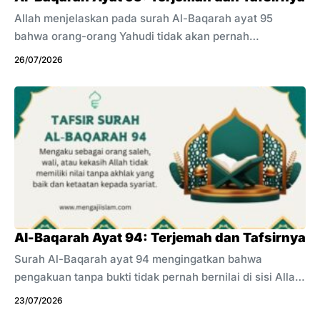
Allah menjelaskan pada surah Al-Baqarah ayat 95
bahwa orang-orang Yahudi tidak akan pernah
mengharapkan kematian karena mereka mengetahui
26/07/2026
kejahatan yang telah dilakukan. Dosa dan kezaliman
membuat mereka takut menghadapi balasan Allah di
akhirat. Tidak ada pengakuan yang mampu
menyembunyikan kenyataan tersebut. Allah mengetahui
setiap perbuatan manusia dan akan memberikan
balasan dengan kebijaksanaan serta keadilan yang
sempurna. Ayat ini mengajak kita menguji kejujuran hati,
bukan sekadar mendengar pengakuan manusia. Banyak
orang tampak percaya diri saat berbicara tentang
akhirat. Namun, mereka justru ...
Al-Baqarah Ayat 94: Terjemah dan Tafsirnya
Surah Al-Baqarah ayat 94 mengingatkan bahwa
pengakuan tanpa bukti tidak pernah bernilai di sisi Allah.
Sebagian orang merasa paling suci dan paling dekat
23/07/2026
dengan-Nya. Ada yang mengaku wali, kebal dosa, atau