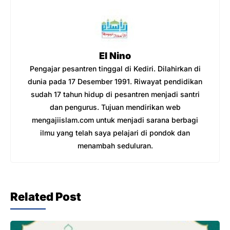
o
p
m
o
p
k
El Nino
Pengajar pesantren tinggal di Kediri. Dilahirkan di
dunia pada 17 Desember 1991. Riwayat pendidikan
sudah 17 tahun hidup di pesantren menjadi santri
dan pengurus. Tujuan mendirikan web
mengajiislam.com untuk menjadi sarana berbagi
ilmu yang telah saya pelajari di pondok dan
menambah seduluran.
Related Post