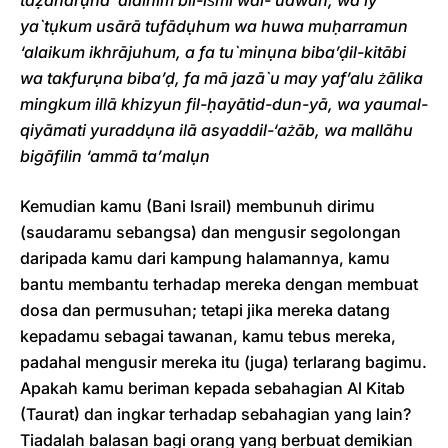
taẓāharụna ‘alaihim bil-iṡmi wal-‘udwān, wa iy
ya`tụkum usārā tufādụhum wa huwa muḥarramun
‘alaikum ikhrājuhum, a fa tu`minụna biba’ḍil-kitābi
wa takfurụna biba’ḍ, fa mā jazā`u may yaf’alu żālika
mingkum illā khizyun fil-ḥayātid-dun-yā, wa yaumal-
qiyāmati yuraddụna ilā asyaddil-‘ażāb, wa mallāhu
bigāfilin ‘ammā ta’malụn
Kemudian kamu (Bani Israil) membunuh dirimu
(saudaramu sebangsa) dan mengusir segolongan
daripada kamu dari kampung halamannya, kamu
bantu membantu terhadap mereka dengan membuat
dosa dan permusuhan; tetapi jika mereka datang
kepadamu sebagai tawanan, kamu tebus mereka,
padahal mengusir mereka itu (juga) terlarang bagimu.
Apakah kamu beriman kepada sebahagian Al Kitab
(Taurat) dan ingkar terhadap sebahagian yang lain?
Tiadalah balasan bagi orang yang berbuat demikian