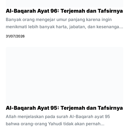
menyampaikan wahyu kepada para nabi. ...
Al-Baqarah Ayat 96: Terjemah dan Tafsirnya
Banyak orang mengejar umur panjang karena ingin
menikmati lebih banyak harta, jabatan, dan kesenangan.
Seperti Bani Israil yang takut mati dan rakus terhadap
31/07/2026
kehidupan di dunia, ingin panjang umur seribu tahun.
Surah Al-Baqarah ayat 96 mengingatkan bahwa panjang
usia tidak akan membawa manfaat jika hati tetap
menjauh dari Allah. Keberhasilan hidup tidak diukur dari
lamanya umur, tetapi dari amal yang mengisi setiap
harinya. Manusia sering takut menghadapi kematian
karena belum siap mempertanggungjawabkan
perbuatannya. Rasa takut itu pernah muncul pada
sebagian ...
Al-Baqarah Ayat 95: Terjemah dan Tafsirnya
Allah menjelaskan pada surah Al-Baqarah ayat 95
bahwa orang-orang Yahudi tidak akan pernah