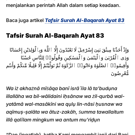
menjalankan perintah Allah dalam setiap keadaan.
Baca juga artikel
Tafsir Surah Al-Baqarah Ayat 83
Tafsir Surah Al-Baqarah Ayat 83
وَإِذْ أَخَذْنَا مِيثَٰقَ بَنِىٓ إِسْرَٰٓءِيلَ لَا تَعْبُدُونَ إِلَّا ٱللَّهَ وَبِٱلْوَٰلِدَيْنِ إِحْسَانًا
وَذِى ٱلْقُرْبَىٰ وَٱلْيَتَٰمَىٰ وَٱلْمَسَٰكِينِ وَقُولُوا۟ لِلنَّاسِ حُسْنًا
وَأَقِيمُوا۟ ٱلصَّلَوٰةَ وَءَاتُوا۟ ٱلزَّكَوٰةَ ثُمَّ تَوَلَّيْتُمْ إِلَّا قَلِيلًا مِّنكُمْ وَأَنتُم
مُّعْرِضُونَ
Wa iż akhażnā mīṡāqa banī isrā`īla lā ta’budụna
illallāha wa bil-wālidaini iḥsānaw wa żil-qurbā wal-
yatāmā wal-masākīni wa qụlụ lin-nāsi ḥusnaw wa
aqīmuṣ-ṣalāta wa ātuz-zakāh, ṡumma tawallaitum
illā qalīlam mingkum wa antum mu’riḍụn
“Dan (ingatlah), ketika Kami mengambil janji dari Bani