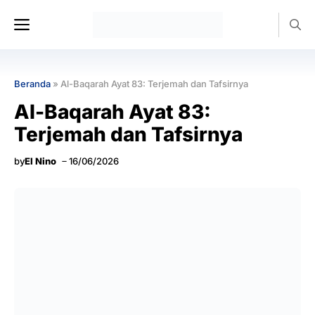
Langsung
Menu
ke
isi
Beranda
»
Al-Baqarah Ayat 83: Terjemah dan Tafsirnya
Al-Baqarah Ayat 83:
Terjemah dan Tafsirnya
by
El Nino
16/06/2026