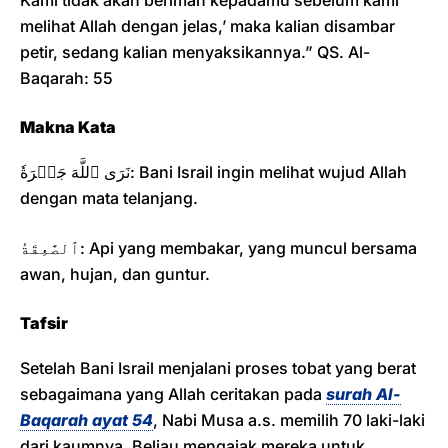
Kami tidak akan beriman kepadamu sebelum kami
melihat Allah dengan jelas,’ maka kalian disambar
petir, sedang kalian menyaksikannya.” QS. Al-
Baqarah: 55
Makna Kata
نَرَى ٱللَّهَ جَهۡرَةٗ: Bani Israil ingin melihat wujud Allah
dengan mata telanjang.
ٱلصَّٰعِقَةُ: Api yang membakar, yang muncul bersama
awan, hujan, dan guntur.
Tafsir
Setelah Bani Israil menjalani proses tobat yang berat
sebagaimana yang Allah ceritakan pada
surah Al-
Baqarah ayat 54
, Nabi Musa a.s. memilih 70 laki-laki
dari kaumnya. Beliau mengajak mereka untuk