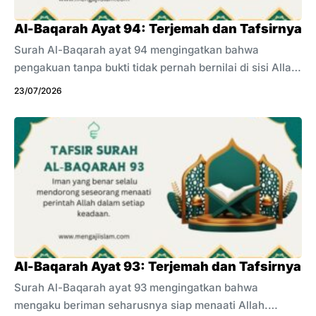
orang tampak percaya diri saat berbicara tentang
akhirat. Namun, mereka justru ...
Al-Baqarah Ayat 94: Terjemah dan Tafsirnya
Surah Al-Baqarah ayat 94 mengingatkan bahwa
pengakuan tanpa bukti tidak pernah bernilai di sisi Allah.
Sebagian orang merasa paling suci dan paling dekat
23/07/2026
dengan-Nya. Ada yang mengaku wali, kebal dosa, atau
mendapat jaminan surga. Sebagian lagi mengklaim bisa
menembus alam ghaib dan karamah untuk mencari
pengikut. Semua pengakuan itu bertentangan dengan
ajaran Islam jika tanpa dalil yang benar dan ketakwaan.
Allah menguji setiap klaim dengan amal apakah sesuai
dengan nilai ketakwaan atau tidak, bukan sekadar
ucapan. Ayat ini turun untuk ...
Al-Baqarah Ayat 93: Terjemah dan Tafsirnya
Surah Al-Baqarah ayat 93 mengingatkan bahwa
mengaku beriman seharusnya siap menaati Allah.