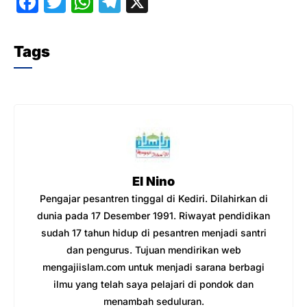
F
T
W
T
X
a
w
h
el
c
itt
at
e
Tags
e
er
s
gr
b
A
a
o
p
m
o
p
k
El Nino
Pengajar pesantren tinggal di Kediri. Dilahirkan di
dunia pada 17 Desember 1991. Riwayat pendidikan
sudah 17 tahun hidup di pesantren menjadi santri
dan pengurus. Tujuan mendirikan web
mengajiislam.com untuk menjadi sarana berbagi
ilmu yang telah saya pelajari di pondok dan
menambah seduluran.