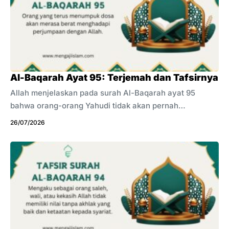
lamanya umur, tetapi dari amal yang mengisi setiap
harinya. Manusia sering takut menghadapi kematian
karena belum siap mempertanggungjawabkan
perbuatannya. Rasa takut itu pernah muncul pada
sebagian ...
Al-Baqarah Ayat 95: Terjemah dan Tafsirnya
Allah menjelaskan pada surah Al-Baqarah ayat 95
bahwa orang-orang Yahudi tidak akan pernah
mengharapkan kematian karena mereka mengetahui
26/07/2026
kejahatan yang telah dilakukan. Dosa dan kezaliman
membuat mereka takut menghadapi balasan Allah di
akhirat. Tidak ada pengakuan yang mampu
menyembunyikan kenyataan tersebut. Allah mengetahui
setiap perbuatan manusia dan akan memberikan
balasan dengan kebijaksanaan serta keadilan yang
sempurna. Ayat ini mengajak kita menguji kejujuran hati,
bukan sekadar mendengar pengakuan manusia. Banyak