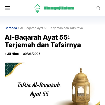
Langsung
Menu
ke
isi
Beranda
»
Al-Baqarah Ayat 55: Terjemah dan Tafsirnya
Al-Baqarah Ayat 55:
Terjemah dan Tafsirnya
by
El Nino
09/06/2025