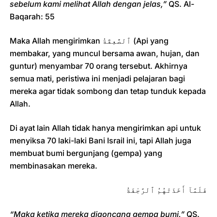
sebelum kami melihat Allah dengan jelas,”
QS. Al-
Baqarah: 55
Maka Allah mengirimkan ٱلصَّٰعِقَةُ (Api yang
membakar, yang muncul bersama awan, hujan, dan
guntur) menyambar 70 orang tersebut. Akhirnya
semua mati, peristiwa ini menjadi pelajaran bagi
mereka agar tidak sombong dan tetap tunduk kepada
Allah.
Di ayat lain Allah tidak hanya mengirimkan api untuk
menyiksa 70 laki-laki Bani Israil ini, tapi Allah juga
membuat bumi bergunjang (gempa) yang
membinasakan mereka.
فَلَمَّآ أَخَذَتْهُمُ ٱلرَّجْفَةُ
“Maka ketika mereka digoncang gempa bumi.”
QS.