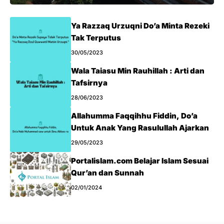
Ya Razzaq Urzuqni Do’a Minta Rezeki
Tak Terputus
30/05/2023
Wala Taiasu Min Rauhillah : Arti dan
Tafsirnya
28/06/2023
Allahumma Faqqihhu Fiddin, Do’a
Untuk Anak Yang Rasulullah Ajarkan
29/05/2023
Portalislam.com Belajar Islam Sesuai
Qur’an dan Sunnah
02/01/2024