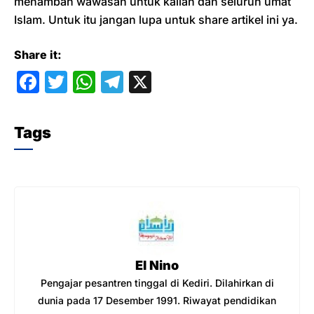
menambah wawasan untuk kalian dan seluruh umat
Islam. Untuk itu jangan lupa untuk share artikel ini ya.
Share it:
F
T
W
T
X
a
w
h
el
c
itt
at
e
Tags
e
er
s
gr
b
A
a
o
p
m
o
p
k
El Nino
Pengajar pesantren tinggal di Kediri. Dilahirkan di
dunia pada 17 Desember 1991. Riwayat pendidikan