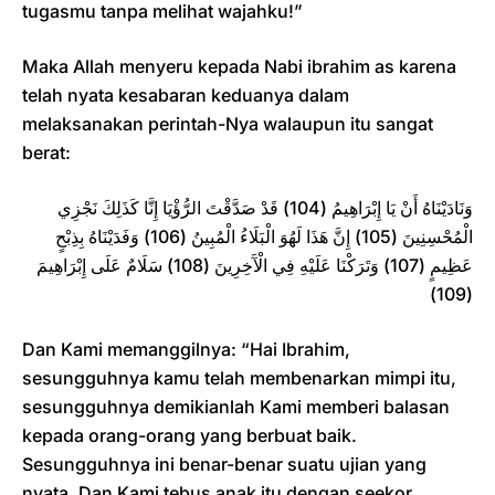
tugasmu tanpa melihat wajahku!”
Maka Allah menyeru kepada Nabi ibrahim as karena
telah nyata kesabaran keduanya dalam
melaksanakan perintah-Nya walaupun itu sangat
berat:
وَنَادَيْنَاهُ أَنْ يَا إِبْرَاهِيمُ (104) قَدْ صَدَّقْتَ الرُّؤْيَا إِنَّا كَذَلِكَ نَجْزِي
الْمُحْسِنِينَ (105) إِنَّ هَذَا لَهُوَ الْبَلَاءُ الْمُبِينُ (106) وَفَدَيْنَاهُ بِذِبْحٍ
عَظِيمٍ (107) وَتَرَكْنَا عَلَيْهِ فِي الْآَخِرِينَ (108) سَلَامٌ عَلَى إِبْرَاهِيمَ
(109)
Dan Kami memanggilnya: “Hai Ibrahim,
sesungguhnya kamu telah membenarkan mimpi itu,
sesungguhnya demikianlah Kami memberi balasan
kepada orang-orang yang berbuat baik.
Sesungguhnya ini benar-benar suatu ujian yang
nyata. Dan Kami tebus anak itu dengan seekor