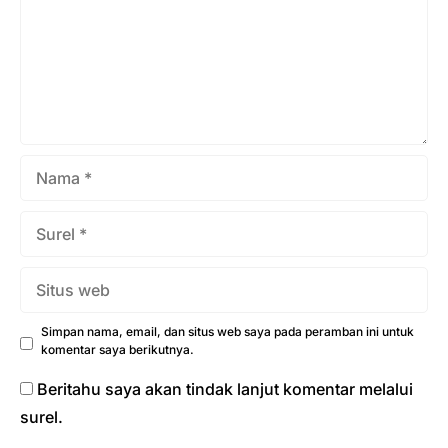
menyusul teman-teman yang sudah berangkat di medan
Jihad. Aku mendapat tugas ...
Nama
Surel
Situs
web
Simpan nama, email, dan situs web saya pada peramban ini untuk
komentar saya berikutnya.
Beritahu saya akan tindak lanjut komentar melalui
surel.