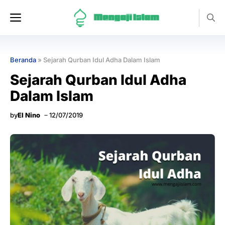
Langsung
Menu
ke
isi
Beranda
»
Sejarah Qurban Idul Adha Dalam Islam
Sejarah Qurban Idul Adha
Dalam Islam
by
El Nino
12/07/2019