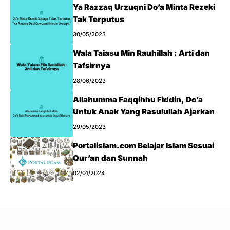
Ya Razzaq Urzuqni Do’a Minta Rezeki
Tak Terputus
30/05/2023
Wala Taiasu Min Rauhillah : Arti dan
Tafsirnya
28/06/2023
Allahumma Faqqihhu Fiddin, Do’a
Untuk Anak Yang Rasulullah Ajarkan
29/05/2023
Portalislam.com Belajar Islam Sesuai
Qur’an dan Sunnah
02/01/2024