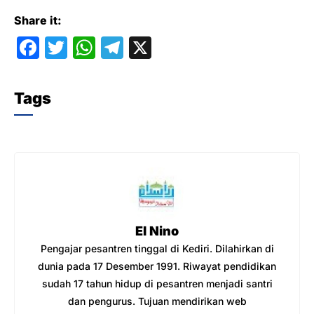
Share it:
F
T
W
T
X
a
w
h
el
c
itt
at
e
Tags
e
er
s
gr
b
A
a
o
p
m
o
p
k
El Nino
Pengajar pesantren tinggal di Kediri. Dilahirkan di
dunia pada 17 Desember 1991. Riwayat pendidikan
sudah 17 tahun hidup di pesantren menjadi santri
dan pengurus. Tujuan mendirikan web