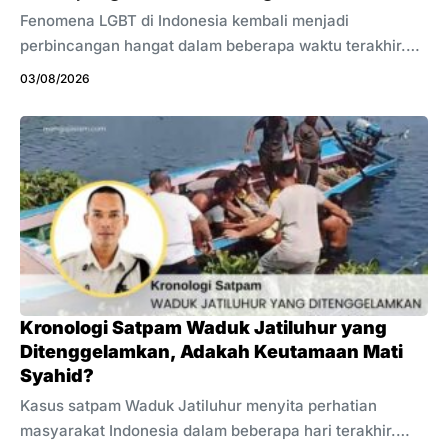
Fenomena LGBT di Indonesia kembali menjadi
perbincangan hangat dalam beberapa waktu terakhir.
Berbagai pemberitaan, kebijakan pemerintah, dan
03/08/2026
diskusi publik membuat isu ini semakin banyak
mendapat perhatian masyarakat. Sebagian orang
mendukung pendekatan tertentu, sementara sebagian
lain menyampaikan kritik dan kekhawatiran dari sudut
pandang yang berbeda. Bagi seorang Muslim,
fenomena ini tidak cukup dipahami melalui pemberitaan
atau media sosial saja. Islam telah memberikan
pedoman yang jelas tentang fitrah manusia, hubungan
laki-laki dan perempuan, serta batasan perilaku yang
sesuai syariat. Karena itu, setiap ...
Kronologi Satpam Waduk Jatiluhur yang
Ditenggelamkan, Adakah Keutamaan Mati
Syahid?
Kasus satpam Waduk Jatiluhur menyita perhatian
masyarakat Indonesia dalam beberapa hari terakhir.