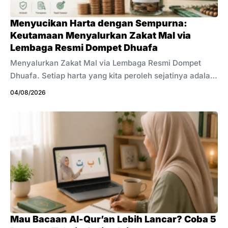
dan melaporkan dugaan pelanggaran melalui
mekanisme yang tersedia. Kasus ini juga mengingatkan
Menyucikan Harta dengan Sempurna:
kita tentang ...
Keutamaan Menyalurkan Zakat Mal via
Lembaga Resmi Dompet Dhuafa
Menyalurkan Zakat Mal via Lembaga Resmi Dompet
Dhuafa. Setiap harta yang kita peroleh sejatinya adalah
titipan dari Sang Maha Pencipta. Di balik setiap
04/08/2026
keuntungan bisnis, gaji bulanan, maupun aset yang
terus bertambah, terdapat ujian yang menuntut
pertanggungjawaban kita. Dalam Islam, pentingnya
zakat sangat ditekankan hingga perintah mendirikannya
sering kali disandingkan secara langsung dengan
perintah mendirikan salat di dalam Al-Qur’an. Zakat
adalah pilar yang menopang keislaman seseorang,
sekaligus menjadi pembersih jiwa dari sifat kikir,
serakah, dan terlalu mencintai dunia. Salah satu ...
Mau Bacaan Al-Qur’an Lebih Lancar? Coba 5