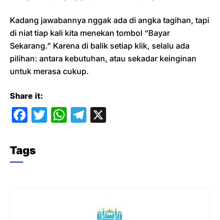
Kadang jawabannya nggak ada di angka tagihan, tapi
di niat tiap kali kita menekan tombol “Bayar
Sekarang.” Karena di balik setiap klik, selalu ada
pilihan: antara kebutuhan, atau sekadar keinginan
untuk merasa cukup.
Share it:
F
T
W
T
X
a
w
h
el
c
itt
at
e
Tags
e
er
s
gr
b
A
a
o
p
m
o
p