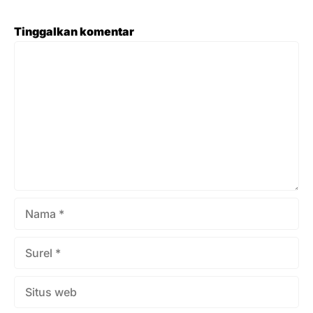
memperbanyak amalan di tempat-tempat mustajab
membuat jutaan masyarakat Indonesia rela menabung
Tinggalkan komentar
bertahun-tahun demi mewujudkan niat mulia ini.
Komentar
Tingginya animo masyarakat untuk melaksanakan
ibadah umroh ini sayangnya dimanfaatkan oleh
segelintir oknum tidak bertanggung jawab untuk mencari
keuntungan pribadi dengan cara penipuan. Kasus-kasus
penipuan berkedok travel umroh ...
Nama
Surel
Situs
web