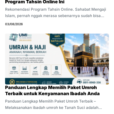
Program Tahsin Online Ini
Rekomendasi Program Tahsin Online. Sahabat Mengaji
Islam, pernah nggak merasa sebenarnya sudah bisa
membaca Al-Qur’an, tetapi masih sering ragu apakah
03/08/2026
panjang-pendek bacaannya sudah tepat? Atau mungkin
pernah ditegur karena makhraj hurufnya kurang pas,
padahal sejak kecil sudah belajar mengaji? Kondisi
seperti ini ternyata cukup banyak dialami oleh orang
dewasa. Kesibukan bekerja, mengurus keluarga, hingga
keterbatasan waktu membuat keinginan untuk
memperbaiki bacaan Al-Qur’an sering tertunda.
Padahal, belajar Al-Qur’an adalah proses seumur hidup
dan tidak ada kata terlambat untuk memulainya. Kabar
baiknya, ...
Panduan Lengkap Memilih Paket Umroh
Terbaik untuk Kenyamanan Ibadah Anda
Panduan Lengkap Memilih Paket Umroh Terbaik –
Melaksanakan ibadah umroh ke Tanah Suci adalah
impian dan kerinduan bagi setiap umat Muslim. Namun,