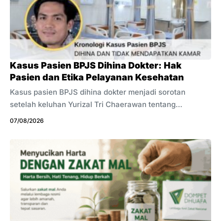
Kasus Pasien BPJS Dihina Dokter: Hak
Pasien dan Etika Pelayanan Kesehatan
Kasus pasien BPJS dihina dokter menjadi sorotan
setelah keluhan Yurizal Tri Chaerawan tentang
pelayanan kesehatan ramai di media sosial. Ia mengaku
07/08/2026
menunggu sekitar delapan jam untuk mendapatkan
kamar perawatan. Unggahan tersebut kemudian
mendapat komentar bernada merendahkan dari
sejumlah tenaga kesehatan. Kecaman masyarakat pun
muncul karena komentar tersebut dinilai tidak
mencerminkan empati dan etika profesi. Kementerian
Kesehatan turut menyoroti kasus ini. Pemerintah
meminta tenaga kesehatan menjaga profesionalisme