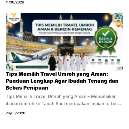
11/06/2026
di balik niat suci tersebut, persiapan yang matang
mutlak diperlukan. Salah satu keputusan paling krusial
sebelum berangkat adalah menentukan paket umroh
yang tepat. Di tengah maraknya biro perjalanan saat ini,
jamaah dituntut untuk lebih cerdas dan teliti. Kesalahan
dalam memilih paket dan agen travel tidak hanya
berisiko pada kerugian finansial, tetapi juga bisa
mengganggu kekhusyukan ibadah Anda nantinya. ...
Tips Memilih Travel Umroh yang Aman:
Panduan Lengkap Agar Ibadah Tenang dan
Bebas Penipuan
Tips Memilih Travel Umroh yang Aman – Menunaikan
ibadah umroh ke Tanah Suci merupakan impian terbesar
bagi setiap Muslim. Kerinduan untuk menyaksikan
26/05/2026
kemegahan Ka’bah secara langsung, berziarah ke
makam Rasulullah SAW di Masjid Nabawi, serta