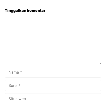
paket yang diinginkan sesuai dengan kebutuhan. Saat ini
tersedia beragam pilihan paket yang ditawarkan oleh
Tinggalkan komentar
agen travel umroh Solo, mulai dari paket reguler hingga
Komentar
paket premium dengan berbagai tambahan fasilitas.
Setiap paket umumnya mencakup tiket penerbangan,
akomodasi hotel, transportasi selama ...
Nama
Surel
Situs
web