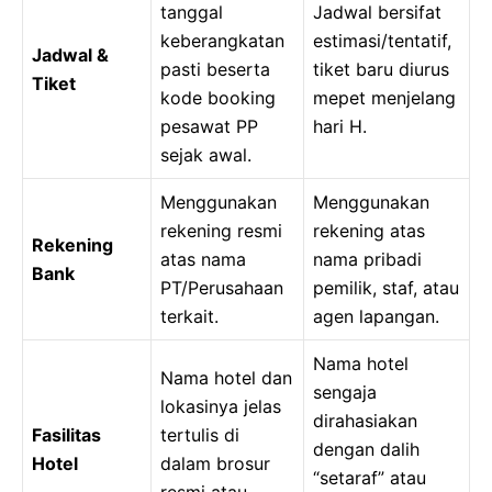
tanggal
Jadwal bersifat
keberangkatan
estimasi/tentatif,
Jadwal &
pasti beserta
tiket baru diurus
Tiket
kode booking
mepet menjelang
pesawat PP
hari H.
sejak awal.
Menggunakan
Menggunakan
rekening resmi
rekening atas
Rekening
atas nama
nama pribadi
Bank
PT/Perusahaan
pemilik, staf, atau
terkait.
agen lapangan.
Nama hotel
Nama hotel dan
sengaja
lokasinya jelas
dirahasiakan
Fasilitas
tertulis di
dengan dalih
Hotel
dalam brosur
“setaraf” atau
resmi atau