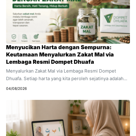
Menyucikan Harta dengan Sempurna:
Keutamaan Menyalurkan Zakat Mal via
Lembaga Resmi Dompet Dhuafa
Menyalurkan Zakat Mal via Lembaga Resmi Dompet
Dhuafa. Setiap harta yang kita peroleh sejatinya adalah
titipan dari Sang Maha Pencipta. Di balik setiap
04/08/2026
keuntungan bisnis, gaji bulanan, maupun aset yang terus
bertambah, terdapat ujian yang menuntut
pertanggungjawaban kita. Dalam Islam, pentingnya zakat
sangat ditekankan hingga perintah mendirikannya sering
kali disandingkan secara langsung dengan perintah
mendirikan salat di dalam Al-Qur’an. Zakat adalah pilar