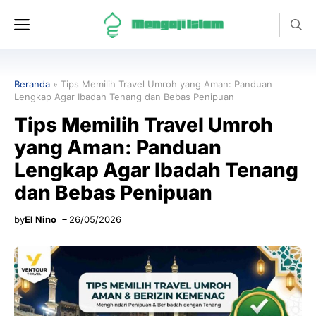
Langsung
Menu
ke
isi
Beranda
»
Tips Memilih Travel Umroh yang Aman: Panduan
Lengkap Agar Ibadah Tenang dan Bebas Penipuan
Tips Memilih Travel Umroh
yang Aman: Panduan
Lengkap Agar Ibadah Tenang
dan Bebas Penipuan
by
El Nino
26/05/2026