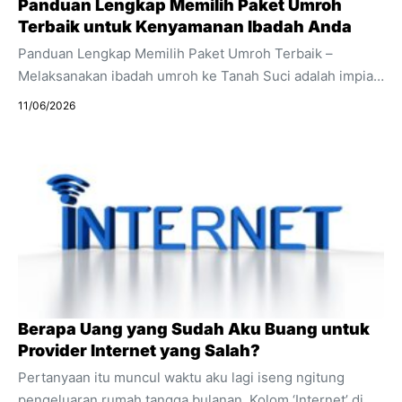
Panduan Lengkap Memilih Paket Umroh
Terbaik untuk Kenyamanan Ibadah Anda
Panduan Lengkap Memilih Paket Umroh Terbaik –
Melaksanakan ibadah umroh ke Tanah Suci adalah impian
dan kerinduan bagi setiap umat Muslim. Namun, di balik
11/06/2026
niat suci tersebut, persiapan yang matang mutlak
diperlukan. Salah satu keputusan paling krusial sebelum
berangkat adalah menentukan paket umroh yang tepat. Di
tengah maraknya biro perjalanan saat ini, jamaah dituntut
untuk lebih cerdas dan teliti. Kesalahan dalam memilih
paket dan agen travel tidak hanya berisiko pada kerugian
finansial, tetapi juga bisa mengganggu kekhusyukan
ibadah Anda nantinya. ...
Berapa Uang yang Sudah Aku Buang untuk
Provider Internet yang Salah?
Pertanyaan itu muncul waktu aku lagi iseng ngitung
pengeluaran rumah tangga bulanan. Kolom ‘Internet’ di