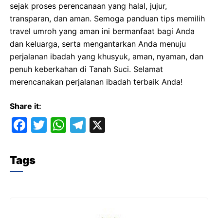
sejak proses perencanaan yang halal, jujur,
transparan, dan aman. Semoga panduan tips memilih
travel umroh yang aman ini bermanfaat bagi Anda
dan keluarga, serta mengantarkan Anda menuju
perjalanan ibadah yang khusyuk, aman, nyaman, dan
penuh keberkahan di Tanah Suci. Selamat
merencanakan perjalanan ibadah terbaik Anda!
Share it:
F
T
W
T
X
a
w
h
el
c
itt
at
e
Tags
e
er
s
gr
b
A
a
o
p
m