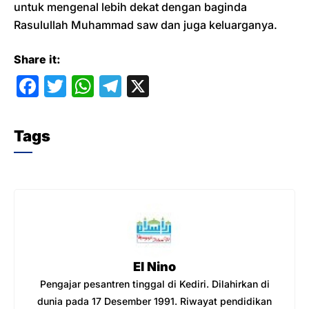
untuk mengenal lebih dekat dengan baginda
Rasulullah Muhammad saw dan juga keluarganya.
Share it:
F
T
W
T
X
a
w
h
el
c
itt
at
e
Tags
e
er
s
gr
b
A
a
o
p
m
o
p
k
El Nino
Pengajar pesantren tinggal di Kediri. Dilahirkan di
dunia pada 17 Desember 1991. Riwayat pendidikan