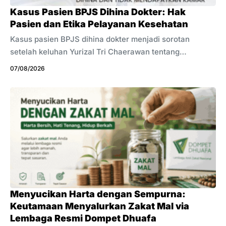
Kasus Pasien BPJS Dihina Dokter: Hak
Pasien dan Etika Pelayanan Kesehatan
Kasus pasien BPJS dihina dokter menjadi sorotan
setelah keluhan Yurizal Tri Chaerawan tentang
pelayanan kesehatan ramai di media sosial. Ia mengaku
07/08/2026
menunggu sekitar delapan jam untuk mendapatkan
kamar perawatan. Unggahan tersebut kemudian
mendapat komentar bernada merendahkan dari
sejumlah tenaga kesehatan. Kecaman masyarakat pun
muncul karena komentar tersebut dinilai tidak
mencerminkan empati dan etika profesi. Kementerian
Kesehatan turut menyoroti kasus ini. Pemerintah
meminta tenaga kesehatan menjaga profesionalisme
dan melaporkan dugaan pelanggaran melalui
mekanisme yang tersedia. Kasus ini juga mengingatkan
Menyucikan Harta dengan Sempurna:
kita tentang ...
Keutamaan Menyalurkan Zakat Mal via
Lembaga Resmi Dompet Dhuafa