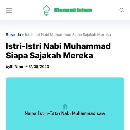
Langsung
Menu
ke
isi
Beranda
»
Istri-Istri Nabi Muhammad Siapa Sajakah Mereka
Istri-Istri Nabi Muhammad
Siapa Sajakah Mereka
by
El Nino
31/05/2023