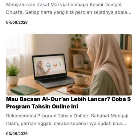
Menyalurkan Zakat Mal via Lembaga Resmi Dompet
Dhuafa. Setiap harta yang kita peroleh sejatinya adalah
titipan dari Sang Maha Pencipta. Di balik setiap
04/08/2026
keuntungan bisnis, gaji bulanan, maupun aset yang
terus bertambah, terdapat ujian yang menuntut
pertanggungjawaban kita. Dalam Islam, pentingnya
zakat sangat ditekankan hingga perintah mendirikannya
sering kali disandingkan secara langsung dengan
perintah mendirikan salat di dalam Al-Qur’an. Zakat
adalah pilar yang menopang keislaman seseorang,
sekaligus menjadi pembersih jiwa dari sifat kikir,
serakah, dan terlalu mencintai dunia. Salah satu ...
Mau Bacaan Al-Qur’an Lebih Lancar? Coba 5
Program Tahsin Online Ini
Rekomendasi Program Tahsin Online. Sahabat Mengaji
Islam, pernah nggak merasa sebenarnya sudah bisa
membaca Al-Qur’an, tetapi masih sering ragu apakah
03/08/2026