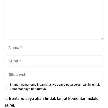
ibadah umroh ini sayangnya dimanfaatkan oleh
segelintir oknum tidak bertanggung jawab untuk mencari
keuntungan pribadi dengan cara penipuan. Kasus-kasus
penipuan berkedok travel umroh ...
Nama
Surel
Situs
web
Simpan nama, email, dan situs web saya pada peramban ini untuk
komentar saya berikutnya.
Beritahu saya akan tindak lanjut komentar melalui
surel.