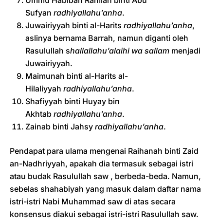
Ummu Habibah Ramlah binti Abu
Sufyan
radhiyallahu’anha
.
Juwairiyyah binti al-Harits
radhiyallahu’anha
,
aslinya bernama Barrah, namun diganti oleh
Rasulullah s
hallallahu’alaihi wa sallam
menjadi
Juwairiyyah.
Maimunah binti al-Harits al-
Hilaliyyah
radhiyallahu’anha
.
Shafiyyah binti Huyay bin
Akhtab
radhiyallahu’anha
.
Zainab binti Jahsy
radhiyallahu’anha
.
Pendapat para ulama mengenai Raihanah binti Zaid
an-Nadhriyyah, apakah dia termasuk sebagai istri
atau budak Rasulullah saw , berbeda-beda. Namun,
sebelas shahabiyah yang masuk dalam daftar nama
istri-istri Nabi Muhammad saw di atas secara
konsensus diakui sebagai istri-istri Rasulullah saw.