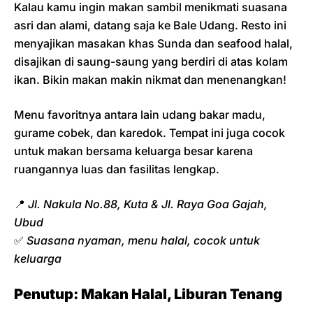
Kalau kamu ingin makan sambil menikmati suasana
asri dan alami, datang saja ke Bale Udang. Resto ini
menyajikan masakan khas Sunda dan seafood halal,
disajikan di saung-saung yang berdiri di atas kolam
ikan. Bikin makan makin nikmat dan menenangkan!
Menu favoritnya antara lain udang bakar madu,
gurame cobek, dan karedok. Tempat ini juga cocok
untuk makan bersama keluarga besar karena
ruangannya luas dan fasilitas lengkap.
📍
Jl. Nakula No.88, Kuta & Jl. Raya Goa Gajah,
Ubud
✅
Suasana nyaman, menu halal, cocok untuk
keluarga
Penutup: Makan Halal, Liburan Tenang