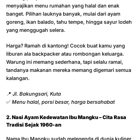
menyajikan menu rumahan yang halal dan enak
banget. Pilihan lauknya banyak, mulai dari ayam
goreng, ikan balado, tahu tempe, hingga sayur lodeh
yang menggugah selera.
Harga? Ramah di kantong! Cocok buat kamu yang
liburan ala backpacker atau rombongan keluarga.
Warung ini memang sederhana, tapi selalu ramai,
tandanya makanan mereka memang digemari semua
kalangan.
📍
Jl. Bakungsari, Kuta
✅
Menu halal, porsi besar, harga bersahabat
2. Nasi Ayam Kedewatan Ibu Mangku – Cita Rasa
Tradisi Sejak 1960-an
Nama Ibu Mangku sudah melegenda di dunia kuliner