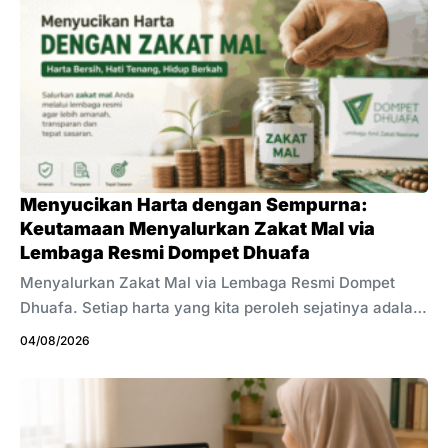
mendapat komentar bernada merendahkan dari
sejumlah tenaga kesehatan. Kecaman masyarakat pun
muncul karena komentar tersebut dinilai tidak
mencerminkan empati dan etika profesi. Kementerian
Kesehatan turut menyoroti kasus ini. Pemerintah
meminta tenaga kesehatan menjaga profesionalisme
dan melaporkan dugaan pelanggaran melalui
mekanisme yang tersedia. Kasus ini juga mengingatkan
Menyucikan Harta dengan Sempurna:
kita tentang ...
Keutamaan Menyalurkan Zakat Mal via
Lembaga Resmi Dompet Dhuafa
Menyalurkan Zakat Mal via Lembaga Resmi Dompet
Dhuafa. Setiap harta yang kita peroleh sejatinya adalah
titipan dari Sang Maha Pencipta. Di balik setiap
04/08/2026
keuntungan bisnis, gaji bulanan, maupun aset yang
terus bertambah, terdapat ujian yang menuntut
pertanggungjawaban kita. Dalam Islam, pentingnya
zakat sangat ditekankan hingga perintah mendirikannya